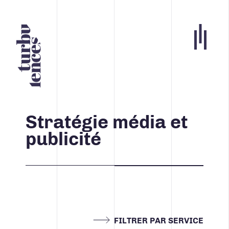
Portfolio
Agence
Stratégie média et
Carrières
publicité
Blogue
Contact
Nos services
ACCUEIL
FILTRER PAR SERVICE
INFOLETTRE