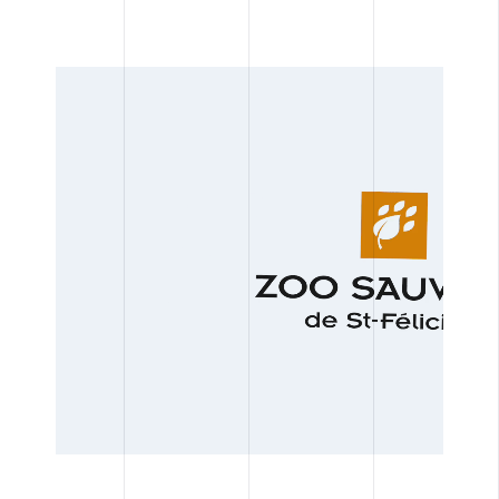
CONTACT
Facebook
Instagram
LinkedIn
Vimeo
Youtube
418 688-2588
TOUS
426, rue Victoria
CONCEPTION DE SITES WEB
Québec (Québec) G1K 5C2
Canada
CRÉATION, DESIGN ET PRODUCTION
INTELLIGENCE D’AFFAIRES
MARKETING RH
MARKETING WEB
STRATÉGIE DE COMMUNICATION
STRATÉGIE DE MARQUE
STRATÉGIE MARKETING