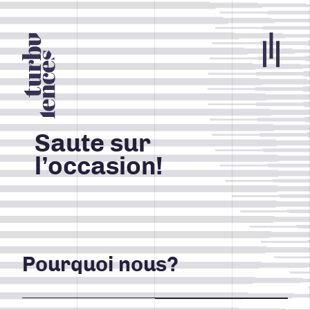
Portfolio
Agence
Saute sur
l’occasion!
Carrières
Blogue
Contact
Nos services
Pourquoi nous?
ACCUEIL
INFOLETTRE