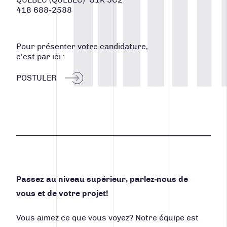
QUÉBEC (QUÉBEC) G1K 5C2
CONTACT
418 688-2588
Facebook
Instagram
LinkedIn
Vimeo
Youtube
Pour présenter votre candidature,
418 688-2588
c’est par ici :
426, rue Victoria
POSTULER
Québec (Québec) G1K 5C2
Canada
Passez au niveau supérieur, parlez-nous de
vous et de votre projet!
Vous aimez ce que vous voyez? Notre équipe est