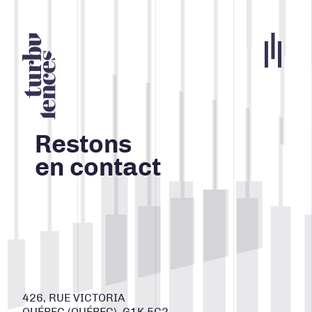
Portfolio
Agence
Restons
en contact
Carrières
Blogue
Contact
Nos services
ACCUEIL
426, RUE VICTORIA
INFOLETTRE