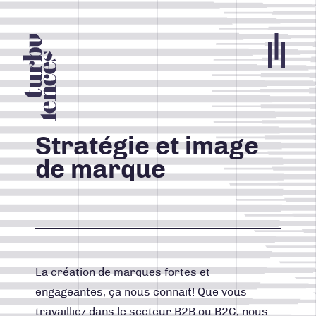
Portfolio
Agence
Stratégie et image
de marque
Carrières
Blogue
Contact
Nos services
La création de marques fortes et
engageantes, ça nous connait! Que vous
ACCUEIL
travailliez dans le secteur B2B ou B2C, nous
INFOLETTRE