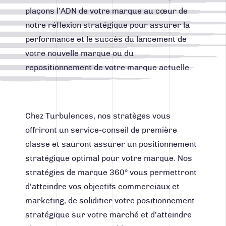
CONTACT
plaçons l’ADN de votre marque au cœur de
notre réflexion stratégique pour assurer la
performance et le succès du lancement de
Facebook
Instagram
LinkedIn
Vimeo
Youtube
votre nouvelle marque ou du
418 688-2588
repositionnement de votre marque actuelle.
426, rue Victoria
Québec (Québec) G1K 5C2
Canada
Chez Turbulences, nos stratèges vous
offriront un service-conseil de première
classe et sauront assurer un positionnement
stratégique optimal pour votre marque. Nos
stratégies de marque 360° vous permettront
d’atteindre vos objectifs commerciaux et
marketing, de solidifier votre positionnement
stratégique sur votre marché et d’atteindre