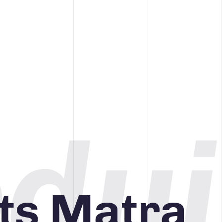
dui
ts Matra