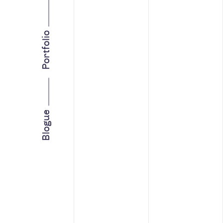
INTELLIGENCE D’AFFAIRES
STRATÉGIE MARKETING
Portfolio
Facebook
Instagram
LinkedIn
Vimeo
Youtube
Blogue