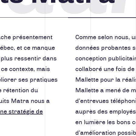
uche présentement
Comme selon nous, un
uébec, et ce manque
données probantes so
t plus ressentir dans
conception publicita
s ce contexte, mais
collaboré une fois de
liorer ses pratiques
Mallette pour la réali
e rétention du
Mallette a mené de m
duits Matra nous a
d’entrevues télépho
une stratégie de
auprès des employés,
en lumière les bons c
d’amélioration possi