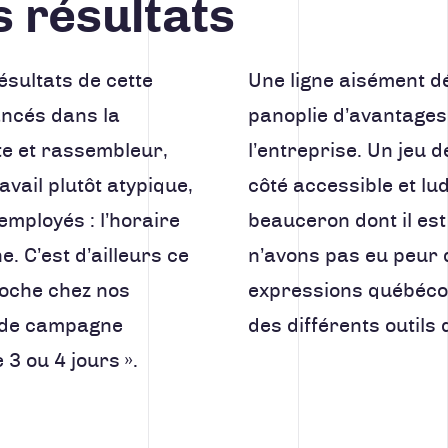
s résultats
résultats de cette
Une ligne aisément d
ncés dans la
panoplie d’avantages
ute et rassembleur,
l’entreprise. Un jeu d
vail plutôt atypique,
côté accessible et lud
mployés : l’horaire
beauceron dont il est 
. C’est d’ailleurs ce
n’avons pas eu peur d
loche chez nos
expressions québéco
ne de campagne
des différents outils
3 ou 4 jours ».