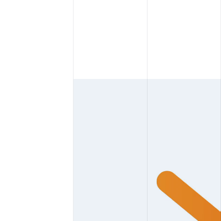
STRATÉGIE MÉDIA ET PUBLICITÉ
418 688-2588
426, rue Victoria
Québec (Québec) G1K 5C2
Canada
B
CRÉATION, DESIG
S
MARKETING RH
STRATÉGIE DE C
STRATÉGIE MARK
LICITÉ