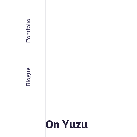
INTELLIGENCE D’AFFAIRES
STRATÉGIE MARKETING
Portfolio
Facebook
Instagram
LinkedIn
Vimeo
Youtube
TOUS
Blogue
CONCEPTION DE SITES WE
INTELLIGENCE D’AFFAIRE
MARKETING WEB
STRATÉGIE DE MARQUE
On Yuzu
STRATÉGIE MÉDIA ET PUB