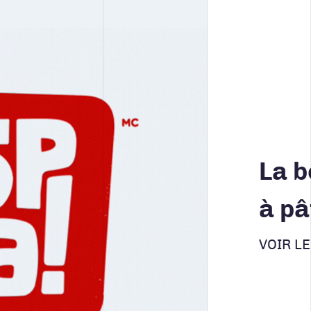
La b
à pâ
VOIR L