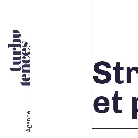
Nos services
St
STRATÉGIE ET IMAGE DE
MARQUE
et 
MARKETING WEB
Agence
MARKETING RH