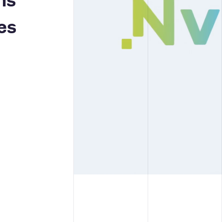
ns
es