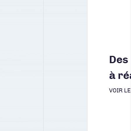
Des 
à ré
VOIR L