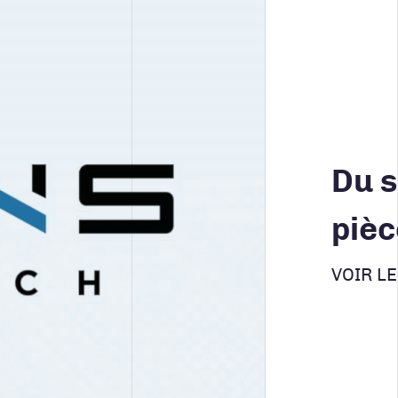
Du s
pièc
VOIR L