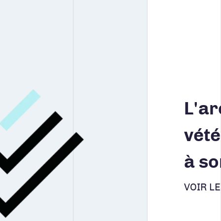
L'ar
vété
à so
VOIR L