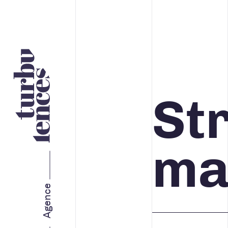
Nos services
St
STRATÉGIE ET IMAGE DE
MARQUE
ma
MARKETING WEB
Agence
MARKETING RH