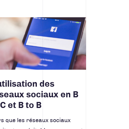
la suite
utilisation des
seaux sociaux en B
 C et B to B
rs que les réseaux sociaux