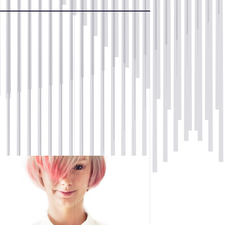
Contact
N, PRODUCTION
ACCUEIL
INFOLETTRE
CONTACT
URBULENCES
la suite
OMMUNICATION