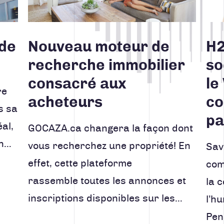
nde
Nouveau moteur de
H2
recherche immobilier
so
consacré aux
le
re
acheteurs
co
s sa
pa
al,
GOCAZA.ca changera la façon dont
in…
vous recherchez une propriété! En
Sav
effet, cette plateforme
com
rassemble toutes les annonces et
la 
inscriptions disponibles sur les…
l’h
Pen