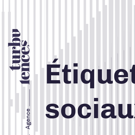
Nos services
Étiquet
STRATÉGIE ET IMAGE DE
MARQUE
sociau
MARKETING WEB
Agence
MARKETING RH