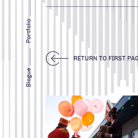
INTELLIGENCE D’AFFAIRES
STRATÉGIE MARKETING
Portfolio
Search for:
TOUS
CONCEPTION DE SITES WE
RETURN TO FIRST PA
INTELLIGENCE D'AFFAIRE
Facebook
Instagram
LinkedIn
Vimeo
Youtube
Blogue
MARKETING WEB
Lire la suite
RÉALISATIONS
STRATÉGIE DE MARQUE