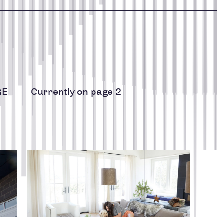
STRATÉGIE MÉDIA ET PUBLICITÉ
B
CRÉATION, DESIG
418 688-2588
426, rue Victoria
GE
Currently on page 2
S
MARKETING RH
Québec (Québec) G1K 5C2
Canada
NOUVELLES DE T
Lire la suite
Lire 
STRATÉGIE DE C
UNCATEGORIZED