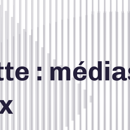
te :
média
CONCEPTION DE SITES WEB
x
CRÉATION, DESIGN ET
PRODUCTION
STRATÉGIE DE COMMUNICATION