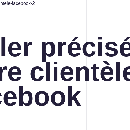
ler préci
re clientèl
CONCEPTION DE SITES WEB
cebook
CRÉATION, DESIGN ET
PRODUCTION
STRATÉGIE DE COMMUNICATION