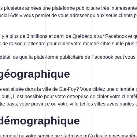
STRATÉGIE MÉDIA ET PUBLICITÉ
 plusieurs années une plateforme publicitaire très intéressante 
al Ads » vous permet de vous adresser qu’aux seuls clients po
’il y a plus de 3 millions et demi de Québécois sur Facebook et
s de raison d’attendre pour cibler votre marché cible sur le plus
étail ce que la plate-forme publicitaire de Facebook peut vous off
418 688-2588
426, rue Victoria
Québec (Québec) G1K 5C2
 géographique
Canada
se est située dans la ville de Ste-Foy? Vous ciblez une clientèle
util, il est possible pour votre entreprise de cibler votre client
tre pays, votre province ou votre ville (et les villes avoisinante
 démographique
e produit ou votre service ne s’adresse qu’à des femmes mariées 