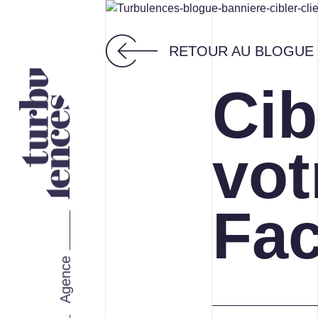
RETOUR AU BLOGUE
Cib
Nos services
vot
STRATÉGIE ET IMAGE DE
MARQUE
Fa
MARKETING WEB
Agence
MARKETING RH