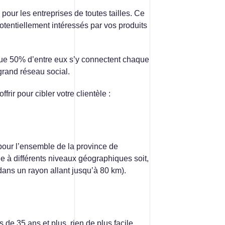
pour les entreprises de toutes tailles. Ce
Contact
tentiellement intéressés par vos produits
 que 50% d’entre eux s’y connectent chaque
 grand réseau social.
rir pour cibler votre clientèle :
ACCUEIL
INFOLETTRE
CONTACT
 pour l’ensemble de la province de
èle à différents niveaux géographiques soit,
s dans un rayon allant jusqu’à 80 km).
de 35 ans et plus, rien de plus facile,