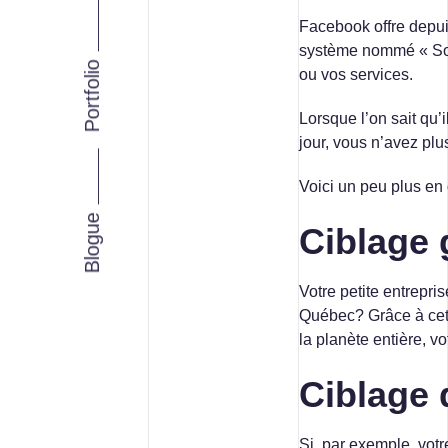
INTELLIGENCE D’AFFAIRES
Facebook offre depuis
système nommé « Soci
STRATÉGIE MARKETING
Portfolio
ou vos services.
Lorsque l’on sait qu
jour, vous n’avez plu
Voici un peu plus en d
Facebook
Instagram
LinkedIn
Vimeo
Youtube
Blogue
Ciblage
Votre petite entrepri
Québec? Grâce à cet o
la planète entière, vo
Ciblage
Si, par exemple, votr