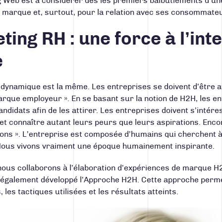
g Web est à considérer dès les premiers balbutiements d’un
la marque et, surtout, pour la relation avec ses consommat
ing RH : une force à l’inte
e
 dynamique est la même. Les entreprises se doivent d’être a
marque employeur ». En se basant sur la notion de
H2H
, les e
ndidats afin de les attirer. Les entreprises doivent s’intéres
et connaître autant leurs peurs que leurs aspirations. Encor
ions ». L’entreprise est composée d’humains qui cherchent à 
Nous vivons vraiment une époque humainement inspirante.
nous collaborons à l’élaboration d’
expériences de marque H
 également développé l’
Approche H2H
. Cette approche perme
, les tactiques utilisées et les résultats atteints.