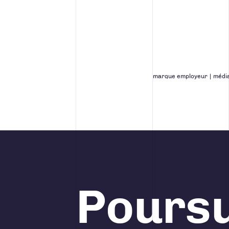
marque employeur
|
média
Poursu