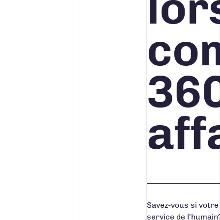
lor
co
360
aff
Savez-vous si votre
service de l’humain