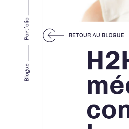
INTELLIGENCE D’AFFAIRES
STRATÉGIE MARKETING
Portfolio
RETOUR AU BLOGUE
H2H
Facebook
Instagram
LinkedIn
Vimeo
Youtube
Blogue
méd
con