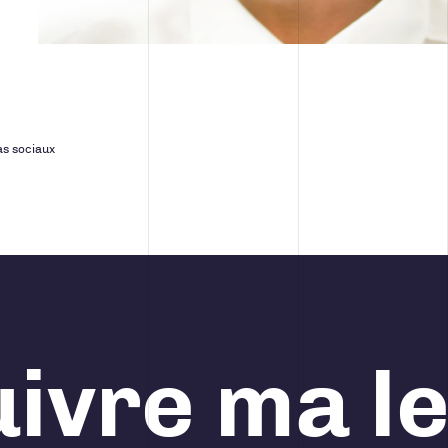
s sociaux
ivre ma l