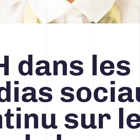
STRATÉGIE MÉDIA ET PUBLICITÉ
 dans les
418 688-2588
426, rue Victoria
Québec (Québec) G1K 5C2
Canada
ias socia
tinu sur l