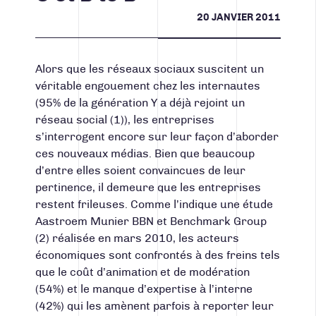
CONTACT
20 JANVIER 2011
Facebook
Instagram
LinkedIn
Vimeo
Youtube
Alors que les réseaux sociaux suscitent un
418 688-2588
véritable engouement chez les internautes
426, rue Victoria
(95% de la génération Y a déjà rejoint un
Québec (Québec) G1K 5C2
réseau social (1)), les entreprises
Canada
s’interrogent encore sur leur façon d’aborder
ces nouveaux médias. Bien que beaucoup
d’entre elles soient convaincues de leur
pertinence, il demeure que les entreprises
restent frileuses. Comme l’indique une étude
Aastroem Munier BBN et Benchmark Group
(2) réalisée en mars 2010, les acteurs
économiques sont confrontés à des freins tels
que le coût d’animation et de modération
(54%) et le manque d’expertise à l’interne
(42%) qui les amènent parfois à reporter leur