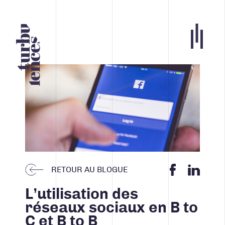
Portfolio
Agence
Carrières
Blogue
Contact
RETOUR AU BLOGUE
Nos services
L’utilisation des
réseaux sociaux en B to
ACCUEIL
C et B to B
INFOLETTRE