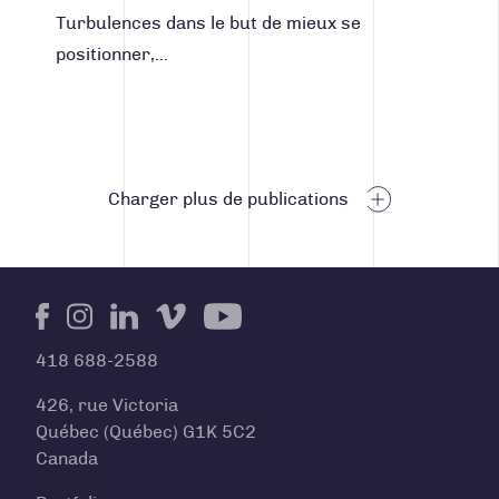
Turbulences dans le but de mieux se
positionner,…
Navigation des articles
Charger plus de publications
Facebook
Instagram
LinkedIn
Vimeo
Youtube
418 688-2588
426, rue Victoria
Québec (Québec) G1K 5C2
Canada