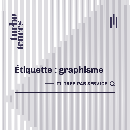
Portfolio
Agence
Carrières
Étiquette :
graphisme
Blogue
FILTRER PAR SERVICE
Contact
Nos services
ACCUEIL
TOUS
Search for:
INFOLETTRE