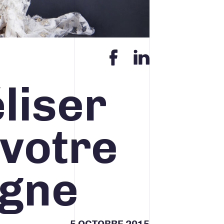
Contact
liser
ACCUEIL
INFOLETTRE
CONTACT
 votre
igne