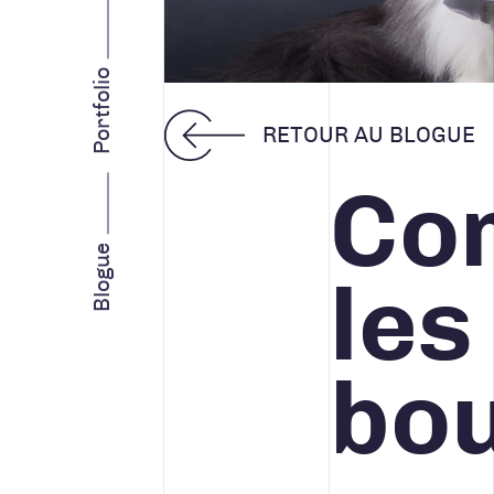
INTELLIGENCE D’AFFAIRES
STRATÉGIE MARKETING
Portfolio
RETOUR AU BLOGUE
Com
Facebook
Instagram
LinkedIn
Vimeo
Youtube
Blogue
les
bou