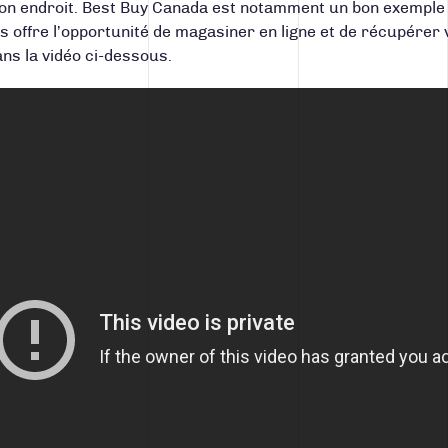
on endroit.
Best Buy Canada
est notamment un bon exemple en
us offre l’opportunité de magasiner en ligne et de récupére
ns la vidéo ci-dessous.