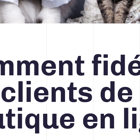
STRATÉGIE MÉDIA ET PUBLICITÉ
ment fidé
418 688-2588
426, rue Victoria
Québec (Québec) G1K 5C2
Canada
 clients de
tique en l