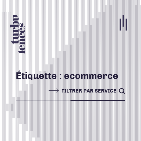
Portfolio
Agence
Carrières
Étiquette :
ecommerce
Blogue
FILTRER PAR SERVICE
Contact
Nos services
ACCUEIL
TOUS
Search for:
INFOLETTRE