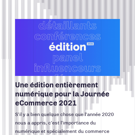
CONTACT
CONCEPTION DE SITES WEB
Lire la suite
CRÉATION, DESIGN, PRODUCTION
Facebook
Instagram
LinkedIn
Vimeo
Youtube
INTELLIGENCE D'AFFAIRES
418 688-2588
MARKETING RH
426, rue Victoria
Québec (Québec) G1K 5C2
MARKETING WEB
Canada
NOUVELLES DE TURBULENCES
RÉALISATIONS
Une édition entièrement
STRATÉGIE DE COMMUNICATION
numérique pour la Journée
STRATÉGIE DE MARQUE
eCommerce 2021
UNCATEGORIZED
S’il y a bien quelque chose que l’année 2020
nous a appris, c’est l’importance du
numérique et spécialement du commerce