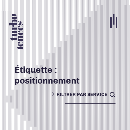
Portfolio
Agence
Carrières
Étiquette :
positionnement
Blogue
Contact
FILTRER PAR SERVICE
Nos services
ACCUEIL
INFOLETTRE