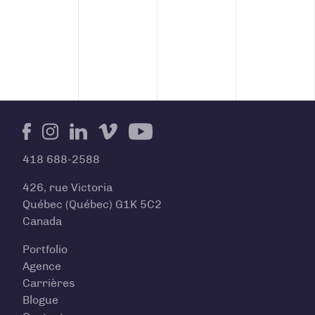
Facebook
Instagram
LinkedIn
Vimeo
Youtube
418 688-2588
426, rue Victoria
Québec (Québec) G1K 5C2
Canada
Portfolio
Agence
Carrières
Blogue