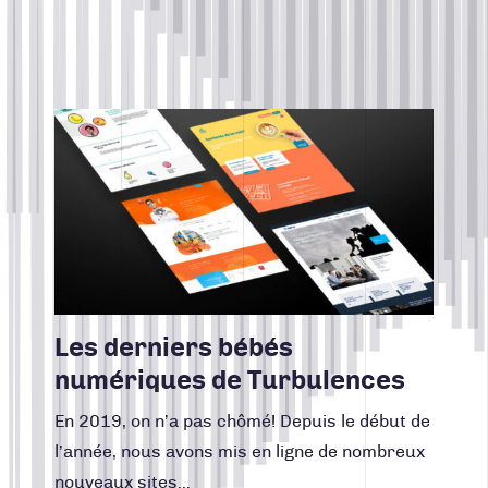
TOUS
CONTACT
Search for:
CONCEPTION DE SITES WEB
Lire la suite
Facebook
Instagram
LinkedIn
Vimeo
Youtube
CRÉATION, DESIGN, PRODUCTION
418 688-2588
INTELLIGENCE D'AFFAIRES
426, rue Victoria
Québec (Québec) G1K 5C2
MARKETING RH
Canada
MARKETING WEB
NOUVELLES DE TURBULENCES
RÉALISATIONS
Les derniers bébés
STRATÉGIE DE COMMUNICATION
numériques de Turbulences
STRATÉGIE DE MARQUE
En 2019, on n’a pas chômé! Depuis le début de
UNCATEGORIZED
l’année, nous avons mis en ligne de nombreux
nouveaux sites…