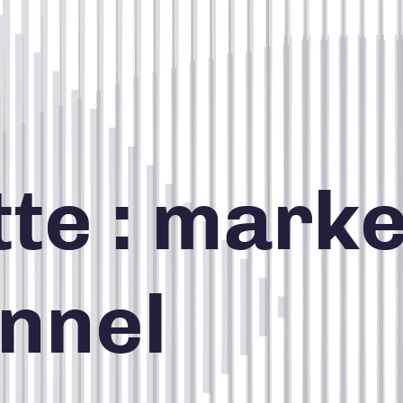
te :
marke
CONCEPTION DE SITES WEB
onnel
CRÉATION, DESIGN ET
PRODUCTION
STRATÉGIE DE COMMUNICATION