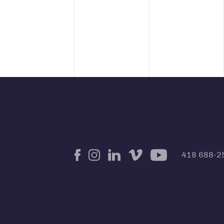
418 688-2
Facebook
Instagram
LinkedIn
Vimeo
Youtube