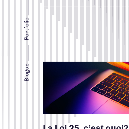
INTELLIGENCE D’AFFAIRES
STRATÉGIE MARKETING
Portfolio
Search for:
TOUS
CONCEPTION DE SITES WE
Lire la suite
INTELLIGENCE D'AFFAIRE
Facebook
Instagram
LinkedIn
Vimeo
Youtube
Blogue
MARKETING WEB
RÉALISATIONS
STRATÉGIE DE MARQUE
La Loi 25, c’est quoi?