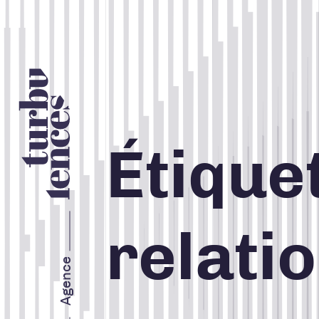
Nos services
Étiquet
STRATÉGIE ET IMAGE DE
MARQUE
relati
MARKETING WEB
Agence
MARKETING RH