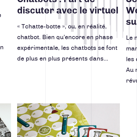
discuter avec le virtuel
We
e
su
« Tchatte-botte », ou, en réalité,
chatbot. Bien qu’encore en phase
Le 
en
expérimentale, les chatbots se font
man
de plus en plus présents dans…
les
Au m
rév
Lire la suite