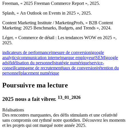
Freeman, « 2025 Freeman Commerce Report », 2025.
Splash, « An Outlook on Events in 2025 », 2025.
Content Marketing Institute / MarketingProfs, « B2B Content
Marketing: 2025 Benchmarks, Budgets, and Trends », 2024.
Léger, « Commerce de détail : Les tendances WOW en 2025 »,
2025.
indicateurs de performance
|
mesure de conversion
|
google
analytics
|
communication interne
|
marque employeur
|
SEM
|
google
ads
|
fidélisation du personnel
|
stratégie numérique
|
service-
conseil
|
campagne de recrutement
|
taux de conversion
|
rétention du
personnel
|
placement numérique
Poursuivre ma lecture
13_01_2026
2025 nous a fait vibrer.
Réalisations
Des rencontres marquantes, des défis stimulants et une créativité
sans compromis ont rythmé notre quotidien. Découvrez les moments
et les projets qui ont marqué notre année 2025.