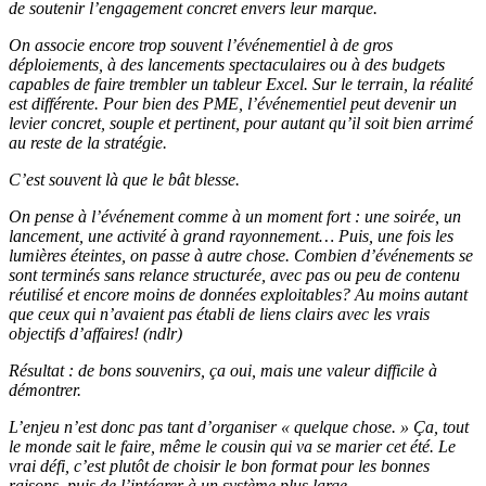
de soutenir l’engagement concret envers leur marque.
On associe encore trop souvent l’événementiel à de gros
déploiements, à des lancements spectaculaires ou à des budgets
capables de faire trembler un tableur Excel. Sur le terrain, la réalité
est différente. Pour bien des PME, l’événementiel peut devenir un
levier concret, souple et pertinent, pour autant qu’il soit bien arrimé
au reste de la stratégie.
C’est souvent là que le bât blesse.
On pense à l’événement comme à un moment fort : une soirée, un
lancement, une activité à grand rayonnement… Puis, une fois les
lumières éteintes, on passe à autre chose. Combien d’événements se
sont terminés sans relance structurée, avec pas ou peu de contenu
réutilisé et encore moins de données exploitables? Au moins autant
que ceux qui n’avaient pas établi de liens clairs avec les vrais
objectifs d’affaires! (ndlr)
Résultat : de bons souvenirs, ça oui, mais une valeur difficile à
démontrer.
L’enjeu n’est donc pas tant d’organiser « quelque chose. » Ça, tout
le monde sait le faire, même le cousin qui va se marier cet été. Le
vrai défi, c’est plutôt de choisir le bon format pour les bonnes
raisons, puis de l’intégrer à un système plus large.