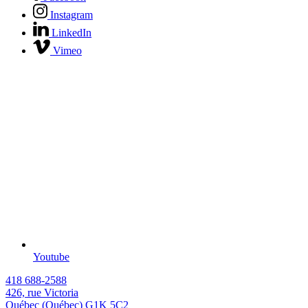
Instagram
LinkedIn
Vimeo
Youtube
418 688-2588
426, rue Victoria
Québec (Québec) G1K 5C2