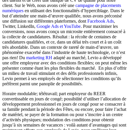
des talents et de créer une banque de CV de qualité pour notre
client. Sur le Web, nous avons créé une
campagne de placements
numériques
en utilisant des fonctionnalités d’hyperciblage. Dans le
but d’atteindre une main-d’œuvre qualifiée, nous avons préconisé
une diffusion sur différentes plateformes, dont
Facebook Ads
,
Twitter, LinkedIn,
Google Ads et YouTube
. Pour maximiser les
conversions, nous avons conçu un microsite entièrement consacré à
la collecte de candidatures. Résultat : la récolte de centaines de
candidatures qualifiées, et ce, dans un délai très court et à un coût
très abordable. Dans un contexte de rareté de main-d’œuvre, un
phénomène exacerbé dans l’industrie de haute technologie, ce n’est
pas rien! Du
marketing RH
adapté au marché, Levio a développé
une offre employeur avec des conditions flexibles; on peut même les
présenter comme étant les plus flexibles du marché. En plus d’offrir
un milieu de travail stimulant et des défis professionnels infinis,
Levio permet à ses employés de sélectionner les conditions qu’ils
préfèrent parmi une panoplie de possibilités.
Horaire modulable; télétravail; part employeur du REER
convertissable en jours de congé; possibilité d’utiliser l’allocation de
développement professionnel en jours de congé pour se consacrer à
sa famille pendant la période des Fêtes, ou encore, pour faire l’achat
de matériel, se payer de la formation ou pour s’inscrire à un centre
d’activités physiques; modulation des conditions pour obtenir
jusqu’à six semaines de vacances : voilà autant d’avantages qui sont