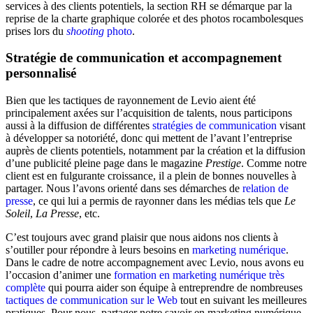
services à des clients potentiels, la section RH se démarque par la
reprise de la charte graphique colorée et des photos rocambolesques
prises lors du
shooting
photo
.
Stratégie de communication et accompagnement
personnalisé
Bien que les tactiques de rayonnement de Levio aient été
principalement axées sur l’acquisition de talents, nous participons
aussi à la diffusion de différentes
stratégies de communication
visant
à développer sa notoriété, donc qui mettent de l’avant l’entreprise
auprès de clients potentiels, notamment par la création et la diffusion
d’une publicité pleine page dans le magazine
Prestige
. Comme notre
client est en fulgurante croissance, il a plein de bonnes nouvelles à
partager. Nous l’avons orienté dans ses démarches de
relation de
presse
, ce qui lui a permis de rayonner dans les médias tels que
Le
Soleil
,
La Presse
, etc.
C’est toujours avec grand plaisir que nous aidons nos clients à
s’outiller pour répondre à leurs besoins en
marketing numérique
.
Dans le cadre de notre accompagnement avec Levio, nous avons eu
l’occasion d’animer une
formation en marketing numérique très
complète
qui pourra aider son équipe à entreprendre de nombreuses
tactiques de communication sur le Web
tout en suivant les meilleures
pratiques. Pour nous, partager notre savoir en marketing numérique