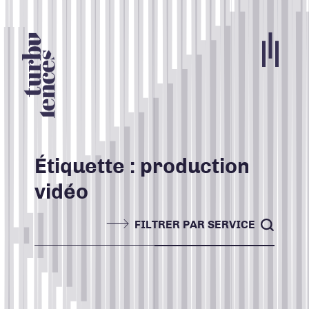
Portfolio
Agence
Carrières
Étiquette :
production
vidéo
Blogue
Contact
FILTRER PAR SERVICE
Nos services
ACCUEIL
INFOLETTRE