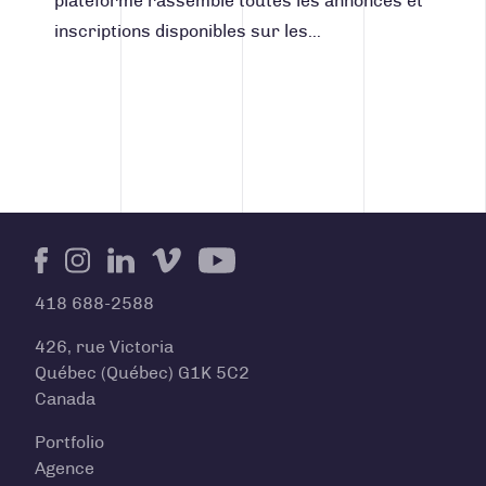
plateforme rassemble toutes les annonces et
inscriptions disponibles sur les…
Facebook
Instagram
LinkedIn
Vimeo
Youtube
418 688-2588
426, rue Victoria
Québec (Québec) G1K 5C2
Canada
Portfolio
Agence