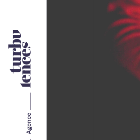
Nos services
STRATÉGIE ET IMAGE DE
MARQUE
MARKETING WEB
Agence
MARKETING RH