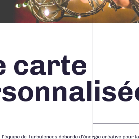
STRATÉGIE MÉDIA ET PUBLICITÉ
 carte
418 688-2588
426, rue Victoria
Québec (Québec) G1K 5C2
Canada
sonnalisé
 l’équipe de Turbulences déborde d’énergie créative pour la