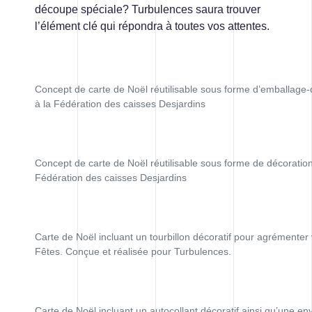
découpe spéciale? Turbulences saura trouver
CONTACT
l’élément clé qui répondra à toutes vos attentes.
Facebook
Instagram
LinkedIn
Vimeo
Youtube
418 688-2588
Concept de carte de Noël réutilisable sous forme d’emballag
426, rue Victoria
à la Fédération des caisses Desjardins
Québec (Québec) G1K 5C2
Canada
Concept de carte de Noël réutilisable sous forme de décoratio
Fédération des caisses Desjardins
Carte de Noël incluant un tourbillon décoratif pour agrémenter
Fêtes. Conçue et réalisée pour Turbulences.
Carte de Noël incluant un autocollant décoratif ainsi qu’une e