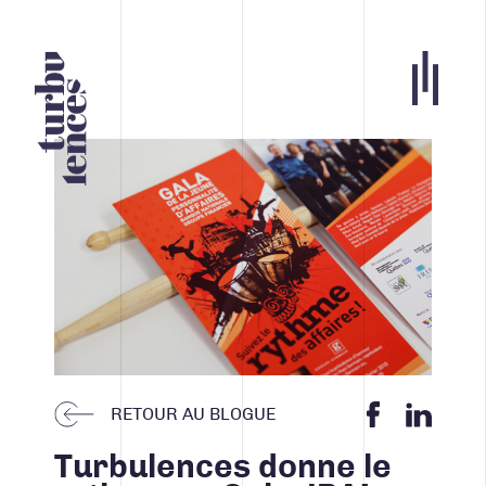
Portfolio
Agence
Carrières
Blogue
Contact
Nos services
RETOUR AU BLOGUE
Turbulences donne le
ACCUEIL
INFOLETTRE