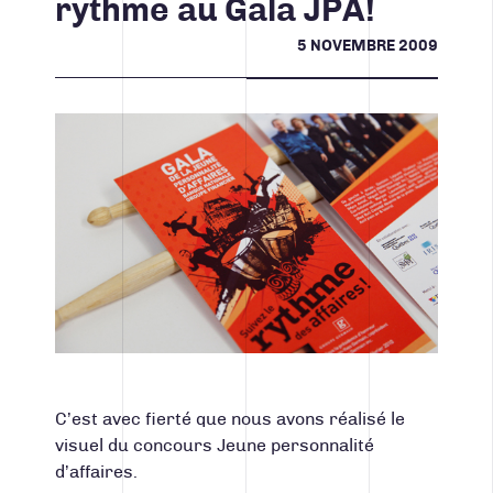
rythme au Gala JPA!
CONTACT
5 NOVEMBRE 2009
Facebook
Instagram
LinkedIn
Vimeo
Youtube
418 688-2588
426, rue Victoria
Québec (Québec) G1K 5C2
Canada
C’est avec fierté que nous avons réalisé le
visuel du concours Jeune personnalité
d’affaires.