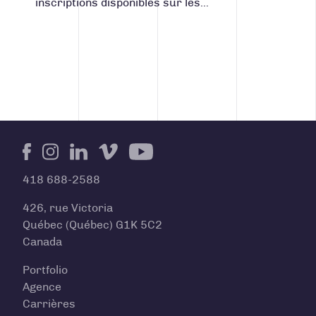
inscriptions disponibles sur les…
Facebook
Instagram
LinkedIn
Vimeo
Youtube
418 688-2588
426, rue Victoria
Québec (Québec) G1K 5C2
Canada
Portfolio
Agence
Carrières