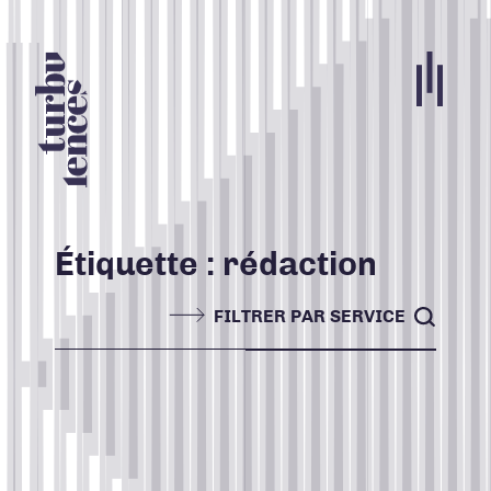
Portfolio
Agence
Carrières
Étiquette :
rédaction
Blogue
FILTRER PAR SERVICE
Contact
Nos services
ACCUEIL
TOUS
Search for:
INFOLETTRE