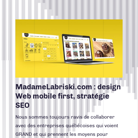
CONTACT
CONCEPTION DE SITES WEB
Lire la suite
CRÉATION, DESIGN, PRODUCTION
Facebook
Instagram
LinkedIn
Vimeo
Youtube
INTELLIGENCE D'AFFAIRES
418 688-2588
MARKETING RH
426, rue Victoria
Québec (Québec) G1K 5C2
MARKETING WEB
Canada
NOUVELLES DE TURBULENCES
RÉALISATIONS
MadameLabriski.com : design
STRATÉGIE DE COMMUNICATION
Web mobile first, stratégie
STRATÉGIE DE MARQUE
SEO
UNCATEGORIZED
Nous sommes toujours ravis de collaborer
avec des entreprises québécoises qui voient
GRAND et qui prennent les moyens pour