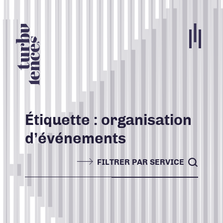
Portfolio
Agence
Carrières
Étiquette :
organisation
d’événements
Blogue
Contact
FILTRER PAR SERVICE
Nos services
ACCUEIL
INFOLETTRE