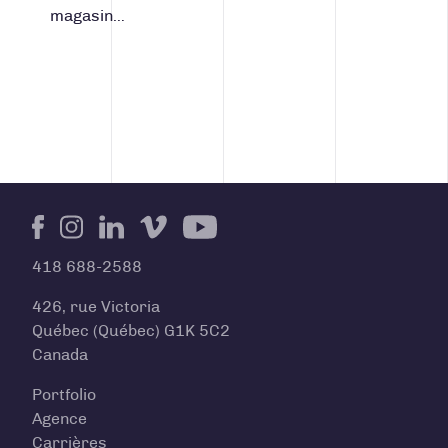
magasin…
Facebook
Instagram
LinkedIn
Vimeo
Youtube
418 688-2588
426, rue Victoria
Québec (Québec) G1K 5C2
Canada
Portfolio
Agence
Carrières