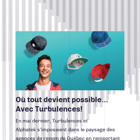
TOUS
CONTACT
Search for:
CONCEPTION DE SITES WEB
Lire la suite
Facebook
Instagram
LinkedIn
Vimeo
Youtube
CRÉATION, DESIGN, PRODUCTION
418 688-2588
INTELLIGENCE D'AFFAIRES
426, rue Victoria
Québec (Québec) G1K 5C2
MARKETING RH
Canada
MARKETING WEB
NOUVELLES DE TURBULENCES
RÉALISATIONS
Où tout devient possible…
STRATÉGIE DE COMMUNICATION
Avec Turbulences!
STRATÉGIE DE MARQUE
En mai dernier, Turbulences et
UNCATEGORIZED
Alphatek s’imposaient dans le paysage des
agences de renom de Québec en remportant