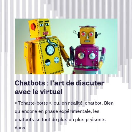
CONTACT
CONCEPTION DE SITES WEB
Lire la suite
CRÉATION, DESIGN, PRODUCTION
Facebook
Instagram
LinkedIn
Vimeo
Youtube
INTELLIGENCE D'AFFAIRES
418 688-2588
MARKETING RH
426, rue Victoria
Québec (Québec) G1K 5C2
MARKETING WEB
Canada
NOUVELLES DE TURBULENCES
RÉALISATIONS
Chatbots : l’art de discuter
STRATÉGIE DE COMMUNICATION
avec le virtuel
STRATÉGIE DE MARQUE
« Tchatte-botte », ou, en réalité, chatbot. Bien
UNCATEGORIZED
qu’encore en phase expérimentale, les
chatbots se font de plus en plus présents
dans…