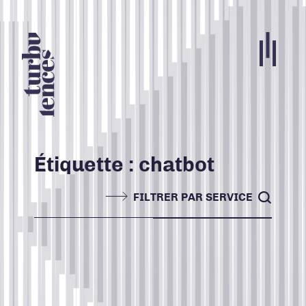
Portfolio
Agence
Carrières
Étiquette :
chatbot
Blogue
FILTRER PAR SERVICE
Contact
Nos services
ACCUEIL
TOUS
Search for:
INFOLETTRE