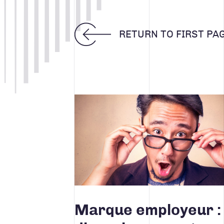
Search for:
TOUS
CONCEPTION DE SITES WE
RETURN TO FIRST PA
INTELLIGENCE D'AFFAIRE
MARKETING WEB
Lire la suite
RÉALISATIONS
STRATÉGIE DE MARQUE
Marque employeur :