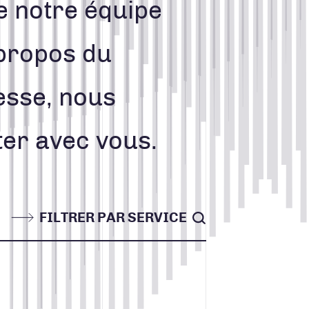
 notre équipe
Contact
 propos du
resse, nous
ACCUEIL
ter avec vous.
INFOLETTRE
CONTACT
FILTRER PAR SERVICE