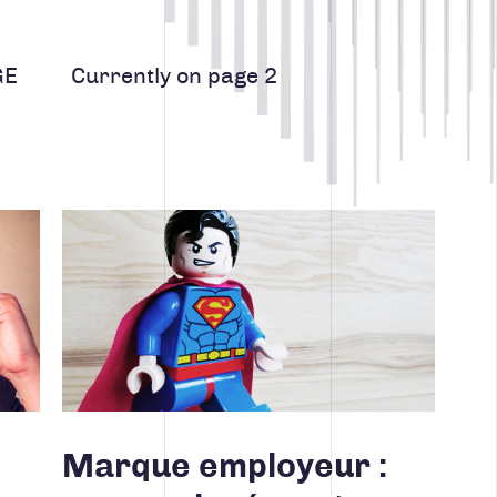
B
CRÉATION, DESIG
GE
Currently on page 2
S
MARKETING RH
NOUVELLES DE T
Lire la suite
STRATÉGIE DE C
UNCATEGORIZED
Marque employeur :