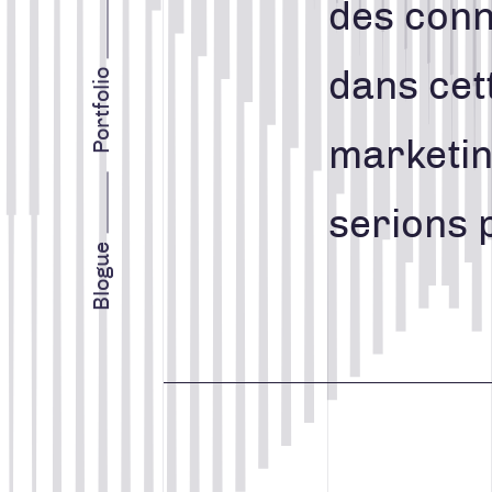
INTELLIGENCE D’AFFAIRES
des conn
STRATÉGIE MARKETING
dans cet
Portfolio
marketin
serions 
Facebook
Instagram
LinkedIn
Vimeo
Youtube
Blogue