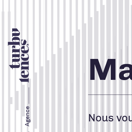
Nos services
Ma
STRATÉGIE ET IMAGE DE
MARQUE
MARKETING WEB
Agence
Nous vou
MARKETING RH