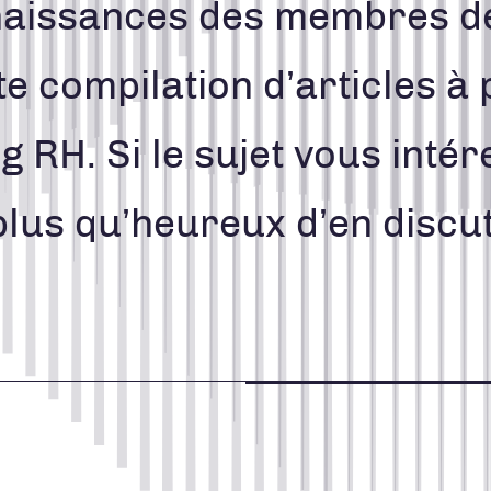
aissances des membres de
STRATÉGIE MÉDIA ET PUBLICITÉ
te compilation d’articles à
g RH. Si le sujet vous inté
418 688-2588
426, rue Victoria
plus qu’heureux d’en discu
Québec (Québec) G1K 5C2
Canada