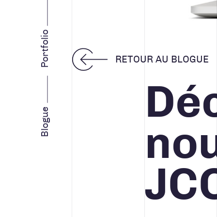
INTELLIGENCE D’AFFAIRES
STRATÉGIE MARKETING
Portfolio
RETOUR AU BLOGUE
Déc
Facebook
Instagram
LinkedIn
Vimeo
Youtube
Blogue
nou
JC