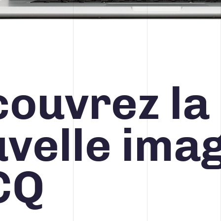
STRATÉGIE MÉDIA ET PUBLICITÉ
ouvrez la
418 688-2588
426, rue Victoria
Québec (Québec) G1K 5C2
Canada
velle imag
CQ