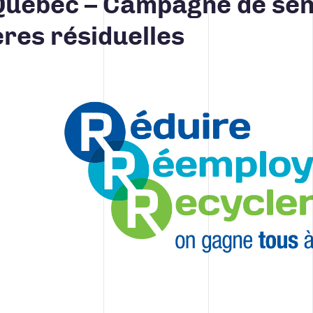
 Québec – Campagne de sens
ères résiduelles