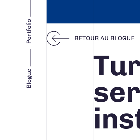
INTELLIGENCE D’AFFAIRES
STRATÉGIE MARKETING
Portfolio
RETOUR AU BLOGUE
Tur
Facebook
Instagram
LinkedIn
Vimeo
Youtube
Blogue
ser
ins