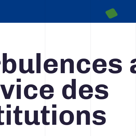
STRATÉGIE MÉDIA ET PUBLICITÉ
bulences 
418 688-2588
426, rue Victoria
Québec (Québec) G1K 5C2
Canada
vice des
titutions