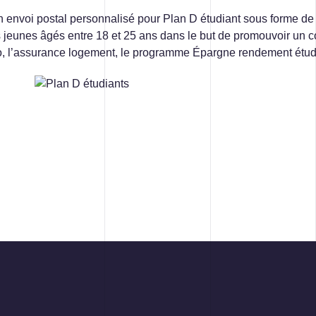
STRATÉGIE MÉDIA ET PUBLICITÉ
envoi postal personnalisé pour Plan D étudiant sous forme de c
s jeunes âgés entre 18 et 25 ans dans le but de promouvoir un co
o, l’assurance logement, le programme Épargne rendement étude
418 688-2588
426, rue Victoria
Québec (Québec) G1K 5C2
Canada