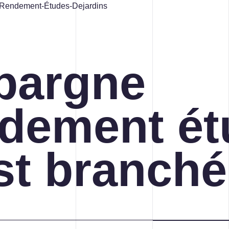
pargne
dement ét
CONCEPTION DE SITES WEB
st branché
CRÉATION, DESIGN ET
PRODUCTION
STRATÉGIE DE COMMUNICATION