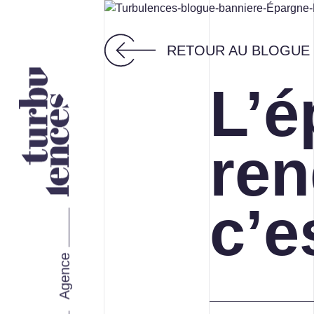
RETOUR AU BLOGUE
L’é
Nos services
ren
STRATÉGIE ET IMAGE DE
MARQUE
c’e
MARKETING WEB
Agence
MARKETING RH