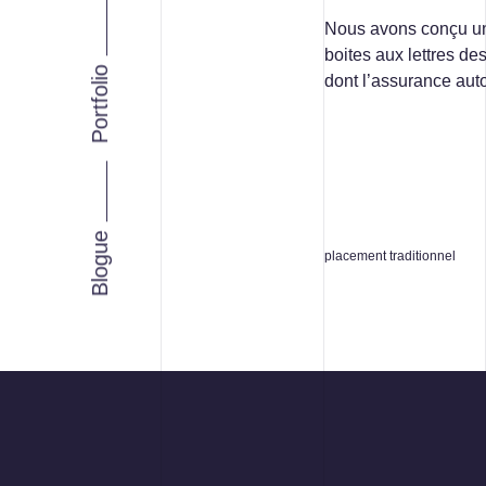
INTELLIGENCE D’AFFAIRES
Nous avons conçu un 
boites aux lettres de
STRATÉGIE MARKETING
Portfolio
dont l’assurance aut
Facebook
Instagram
LinkedIn
Vimeo
Youtube
Blogue
placement traditionnel