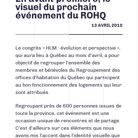
CONTACT
visuel du prochain
événement du ROHQ
13 AVRIL 2010
Facebook
Instagram
LinkedIn
Vimeo
Youtube
418 688-2588
426, rue Victoria
Le congrès « HLM : évolution et perspective »,
Québec (Québec) G1K 5C2
Canada
qui aura lieu à Québec au mois d’avril, a pour
objectif de regrouper l’ensemble des
membres et bénévoles du Regroupement des
offices d’habitation du Québec
qui participent
au bon fonctionnement des logements qui leur
sont attribués.
Regroupant près de 600 personnes issues de
toute la province, cet événement est une
occasion unique de rencontres et de partage.
C’est d’ailleurs sur ces éléments que nous
avons mis l’accent dans l’identité visuelle que