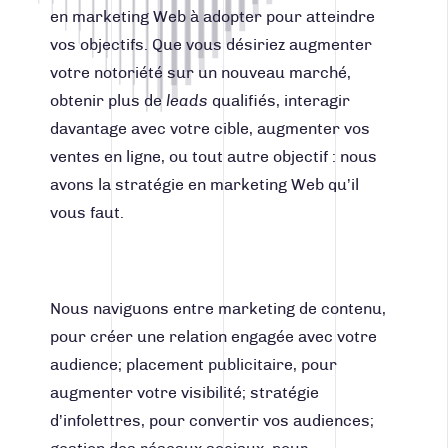
CONTACT
en marketing Web à adopter pour atteindre
vos objectifs. Que vous désiriez augmenter
votre notoriété sur un nouveau marché,
Facebook
Instagram
LinkedIn
Vimeo
Youtube
obtenir plus de
leads
qualifiés, interagir
418 688-2588
davantage avec votre cible, augmenter vos
426, rue Victoria
ventes en ligne, ou tout autre objectif : nous
Québec (Québec) G1K 5C2
Canada
avons la stratégie en marketing Web qu’il
vous faut.
Nous naviguons entre marketing de contenu,
pour créer une relation engagée avec votre
audience; placement publicitaire, pour
augmenter votre visibilité; stratégie
d’infolettres, pour convertir vos audiences;