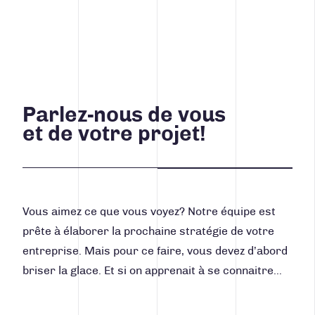
Conception de sites Web
stratégiques et peut optimiser vos différentes
pages afin de maximiser votre visibilité et votre
Design et production
attractivité sur différentes plateformes
Intelligence d’affaires
numériques.
Indicateurs clés de performance
Conception de tableaux de bord
Parlez-nous de vous
Design de site Web
et de votre projet!
Référencement Web – SEO
Audit de performance numérique
Formations professionnelles
Vous aimez ce que vous voyez? Notre équipe est
prête à élaborer la prochaine stratégie de votre
entreprise. Mais pour ce faire, vous devez d’abord
briser la glace. Et si on apprenait à se connaitre…