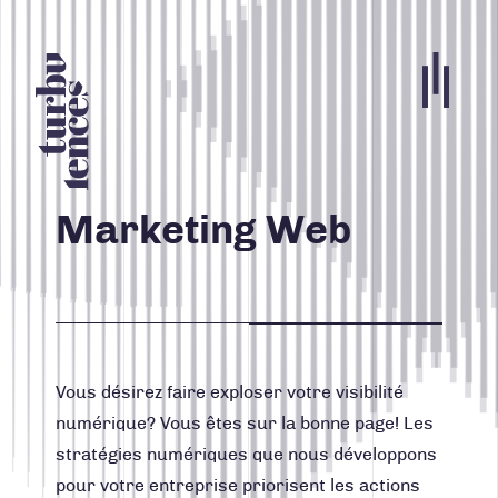
Portfolio
Agence
Marketing Web
Carrières
Blogue
Contact
Vous désirez faire exploser votre visibilité
Nos services
numérique? Vous êtes sur la bonne page! Les
stratégies numériques que nous développons
ACCUEIL
pour votre entreprise priorisent les actions
INFOLETTRE