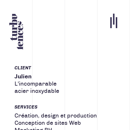
Portfolio
Agence
Carrières
CLIENT
Julien
Blogue
L'incomparable
acier inoxydable
Contact
Nos services
SERVICES
Création, design et production
Conception de sites Web
ACCUEIL
INFOLETTRE